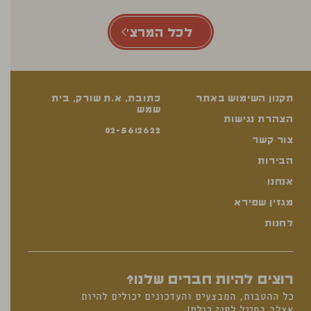
לכל המרצ'
תקנון השימוש באתר
כתובת, א.ת שורק, בית
שמש
הצהרת נגישות
02-5612622
צור קשר
הבירות
אנחנו
מגזין שפירא
לחנות
רוצים להיות חברים שלנו?
כל ההטבות, המבצעים והעדכונים יכולים להיות
אצלך במייל לפני כולם!