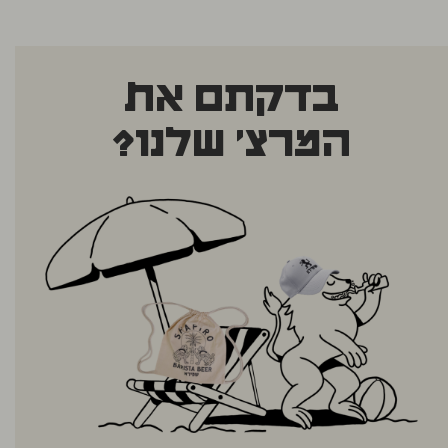
בדקתם את
המרצ' שלנו?