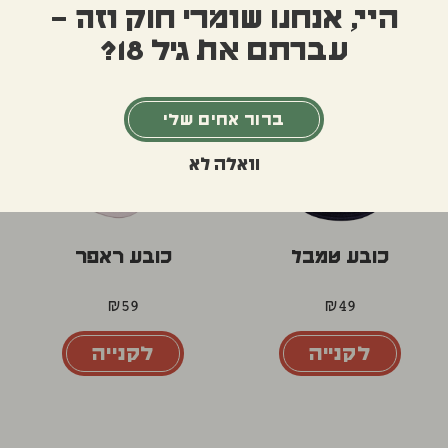
היי, אנחנו שומרי חוק וזה –
לקנייה
לקנייה
עברתם את גיל 18?
ברור אחים שלי
וואלה לא
כובע טמבל
כובע ראפר
₪
59
₪
49
לקנייה
לקנייה