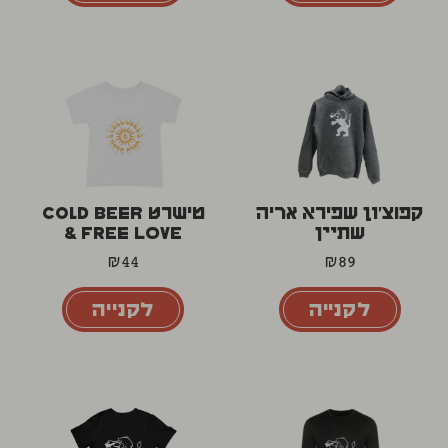
קפוצ'ון שפירא אריה
טישרט COLD BEER
שתיין
& FREE LOVE
₪
44
₪
89
לקנייה
לקנייה