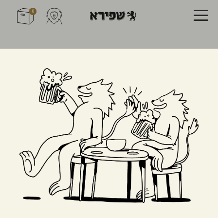
0
בירצ'נדייס
סחורה א א לשתיינים עם טעם טוב
חולצת ריצה
כובע בייסבול
₪
49
₪
69