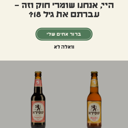
היי, אנחנו שומרי חוק וזה –
Pale Ale
IPA
עברתם את גיל 18?
בירה קבועה
בירה קבועה
מרירה אך מאוזנת
זורמת בקלילות
6.5% כוהל בנפח
|
330 מ"ל
5% כוהל בנפח
|
330 מ"ל
ברור אחים שלי
וואלה לא
14
₪
לכל פריט
13
₪
לכל פריט