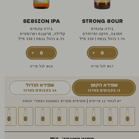
Session IPA
Strong Sour
בירה עונתית
בירה עונתית
חמוצה, חזקה ומיוחדת
קלילה, מרעננת וארומטית
7.7% כוהל בנפח
|
330 מ"ל
4.3% כוהל בנפח
|
330 מ"ל
17
₪
לכל פריט
14
₪
לכל פריט
שפירא הקטן
שפירא הגדול
12 בקבוקים בארגז
24 בקבוקים בארגז
יש לבחור 12 פריטים
מוסיפים מוצרים באמצעות כפתורי הכמות