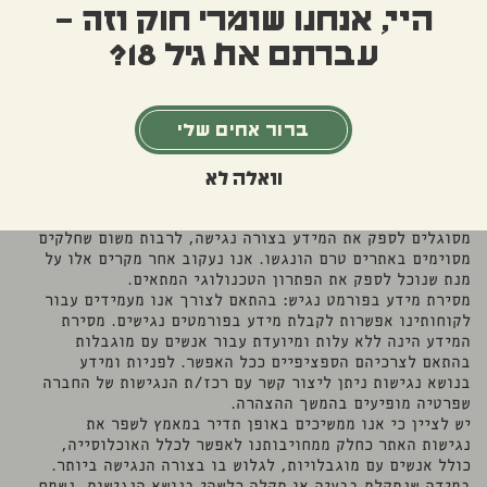
הגולש באתר תוכן נגיש ככל שניתן, ללא כל קשר לטכנולוגיה
היי, אנחנו שומרי חוק וזה –
בה נבנה האתר. אנחנו פועלים לעדכן ולהטמיע את כללי
עברתם את גיל 18?
הנגישות ככל שניתן, בהתאם לעקרונות תקן הנגישות. האתר
מותאם לדרישות הנגישות לרמה 2 (AA) של התקן W.C.A.G 2.
הנגישות באתר מותאמת לדפדפנים המובילים.
האתר מונגש באמצעות חברת UA USER ACCESSIBILITY
ברור אחים שלי
ותומך בטכנולוגיות המסייעות המובילות בתחום.
תפריט הנגישות מציע מגוון של אפשרויות. כדי ללמוד עוד אל
אופן השימוש לחצו על F1 במקלדת והוראות השימוש של התוסף
וואלה לא
תופענה.
בשל תנאים שאינם בשליטתנו, ייתכנו מקרים בהם לא נהיה
מסוגלים לספק את המידע בצורה נגישה, לרבות משום שחלקים
מסוימים באתרים טרם הונגשו. אנו נעקוב אחר מקרים אלו על
מנת שנוכל לספק את הפתרון הטכנולוגי המתאים.
מסירת מידע בפורמט נגיש
: בהתאם לצורך אנו מעמידים עבור
לקוחותינו אפשרות לקבלת מידע בפורמטים נגישים. מסירת
המידע הינה ללא עלות ומיועדת עבור אנשים עם מוגבלות
בהתאם לצרכיהם הספציפיים ככל האפשר. לפניות ומידע
בנושא נגישות ניתן ליצור קשר עם רכז/ת הנגישות של החברה
שפרטיה מופיעים בהמשך ההצהרה.
יש לציין כי אנו ממשיכים באופן תדיר במאמץ לשפר את
נגישות האתר כחלק ממחויבותנו לאפשר לכלל האוכלוסייה,
כולל אנשים עם מוגבלויות, לגלוש בו בצורה הנגישה ביותר.