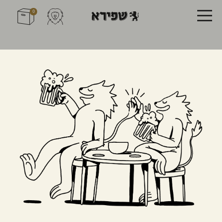
0
הצהרת נגישות
הסדרי נגישות
חברת מבשלת שפירא בע"מ נוקטת את מירב המאמצים ומשקיעה
משאבים רבים על מנת לספק לכל לקוחותיה שירות שוויוני,
מכובד, נגיש ומקצועי. בהתאם לחוק שוויון זכויות לאנשים עם
מוגבלויות תשנ"ח-1998 ולתקנות שהותקנו מכוחו, מושקעים
מאמצים ומשאבים רבים בביצוע התאמות הנגישות הנדרשות
שיביאו לכך שאדם בעל מוגבלות יוכל לקבל את השירותים
הניתנים לכלל הלקוחות, באופן עצמאי ושוויוני.
מידע על נגישות האתר
מעודכן ליום ‏28/04/2025
אנחנו במבשלת שפירא בע"מ תמיד שואפים לספק לקהל הרחב