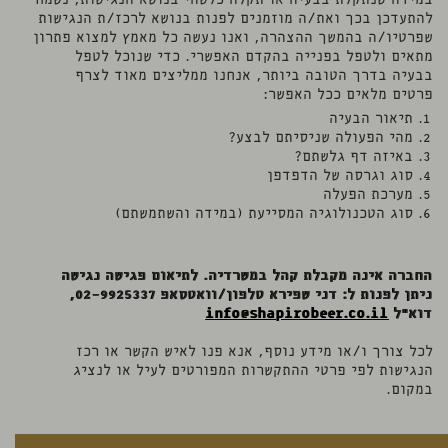
במידה שנתקלת בבעיה או תקלה כלשהי בנושא הנגישות, נשמח
להתעדכן בכך ואת/ה מוזמנים לפנות בנושא לרכז/ת הנגישות
שפרטיו/ה בהמשך ההצהרה, ואנו נעשה כל מאמץ למצוא פתרון
מתאים ולטפל בפנייה בהקדם האפשרי. כדי שנוכל לטפל
בבעיה בדרך הטובה ביותר, אנחנו ממליצים מאוד לצרף
פרטים מלאים ככל האפשר:
תיאור הבעיה
מהי הפעולה שניסיתם לבצע?
באיזה דף גלשתם?
סוג וגרסה של הדפדפן
מערכת הפעלה
סוג הטכנולוגיה המסייעת (במידה והשתמשתם)
החברה אינה מקבלת קהל במשרדיה. לתיאום פגישה נגישה
ניתן לפנות ל: דני שפירא טלפון/וואטסאפ 02-9925337,
דוא"ל
info@shapirobeer.co.il
לכל צורך ו/או מידע נוסף, אנא פנו לאיש הקשר או רכז
הנגישות לפי פרטי ההתקשרות המפורטים לעיל או לנציג
במקום.