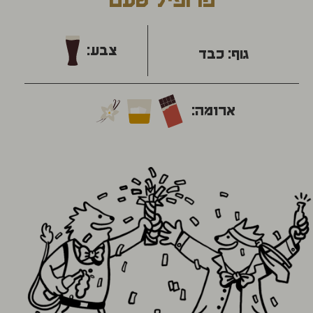
פרופיל טעם
צבע:
גוף:
כבד
ארומה: