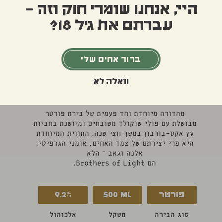
היי, אנחנו שומרי חוק וזה –
עברתם את גיל 18?
ברור אחים שלי
וואלה לא
בירות מהדורה מיוחדת
מהדורה מיוחדת וחד פעמית של בירת פורטר
מבושלת עם פולי שוקולד משובחים ומיושנת בחביות
עץ אקס-בורבון במשך חצי שנה. התווית המיוחדת
היא פרי יצירתם של צמד האחים, אומני הגרפיטי,
אלנה וגאב – הלא
הם Brothers of Light.
פורטר
ML
500
9.2%
סוג הבירה
משקל
אלכוהול