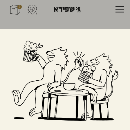
0
מקרר + מארז
24 בקבוקים