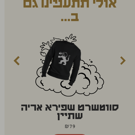
אולי תתעניינו גם
ב...
סווטשרט שפירא אריה
טי
שתיין
₪
79