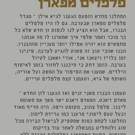
פלפלים מפארן
התחלנו מחדש והפעם הגענו לגיא אילן – מגדל
פלפלים מפארן שבערבה. גם לו היו פלפלים
הבנרו, אבל הוא הציע לנו לנסות זן חדש שלא כל
כך מוכר ואמר שלפי איך שתארנו לו מה אנחנו
מחפשים הוא יהיה אפילו יותר מעניין מההבנרו.
הבנו שהכי טוב זה פשוט להגיע לערבה. פינינו
זמן בלו"ז ויצאנו אני, אורי ושאנן לטיול
בערבה. הזמן דחק כי תיכננו לחזור בזמן לאיסוף
הילדים. שמענו את הסיפור על המשק ועל אוריה,
השותף של גיא, וטעמנו קצת פלפלים טריים.
טעמנו הבנרו משני זנים ואז הגענו לזן החדש –
מאדם ז'אנט. המאדם ז'אנט ישר משך את תשומת
ליבנו. פלפל צהוב, מקומט ויפה. היה חריף מאוד
ובעל טעם לימוני מרענן כמו גרידת לימון.
החלטנו לקחת כמות שתספיק לבישול הבירה מכל
סוג ולהחליט במבשלה לאחר עוד בדיקות