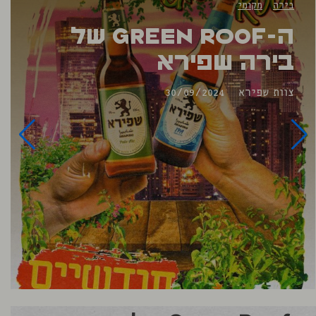
בירה
מקומי
ה-Green Roof של
בירה שפירא
צוות שפירא
30/09/2024