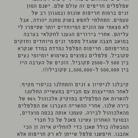
שפלפלים חריפים זה עולם שלם. ישנם המון
זנים ברמות חריפות שונות ובמגוון רב של
טעמים. התחלתי לחפש בשוק מחנה יהודה, אבל
לא מצאתי את הזנים המיוחדים יותר שסיפרו לי
עליהם. אחרי בירורים הגענו לחקלאי בערבה
במושב חצבה שמגדל מספר זנים מיוחדים וחזקים
בחריפותם. חריפות הפלפל נמדדת במדד שנקרא
סקוביל. פלפלים נפוצים בשימוש יומיומי נעים
בין 500 ל-2500 סקוביל. הזנים של הערבה היו
בין 500,000 ל-1,500,000 סקוביל(!).
קיבלנו לניסיון 6 זנים והתחלנו בניסוי מקיף.
לאחר התייעצות עם חברים בתעשייה החלטנו
להשרות את הפלפלים בתזקיק אלכוהול 96% של
בירה שלנו. אחרי ההשריה העברנו את הפלפלים
מהאלכוהול לבירה. טעמנו אותה בכמה מועדים,
ובמועד האחרון עשינו פאנל של כל חברי
המבשלה כולל שאנן כדי להחליט איזה זן הכי
אהבנו. חיפשנו פלפל שייתן לא רק חריפות אלא