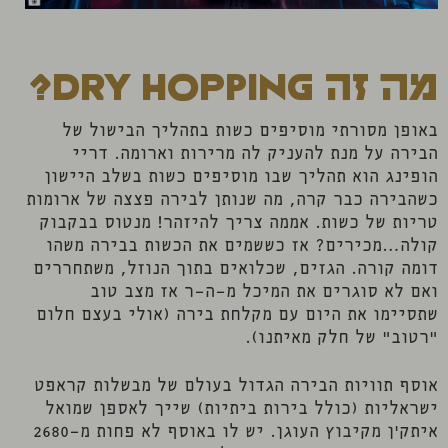
מה זה Dry Hopping?
באופן מסורתי מוסיפים כשות בתהליך הבישול של
הבירה על מנת להעניק לה מרירות וארומה. דריי
הופינג הוא תהליך שבו מוסיפים כשות בשלב היישון
כשהבירה כבר קרה, מה שנותן לבירה פצצה של ארומות
טריות של כשות. אממה צריך להיזהר! מנטוס בבקבוק
קולה…מכירים? אז כששמים את הכשות בבירה משהו
דומה קורה. הגזים, שכלואים בתוך הנוזל, משתחררים
ואם לא סוגרים את המיכל מ-ה-ר אז מצב טוב
שתסיימו את היום עם מקלחת בירה (אולי בעצם חלום
"רטוב" של חלק מאיתנו).
אוסף תוויות הבירה הגדול בעולם של מבשלות קראפט
ישראליות (כולל בירות ביתיות) שייך לאספן שמואל
איתק'ן מקיבוץ העוגן. יש לו באוסף לא פחות מ-2680