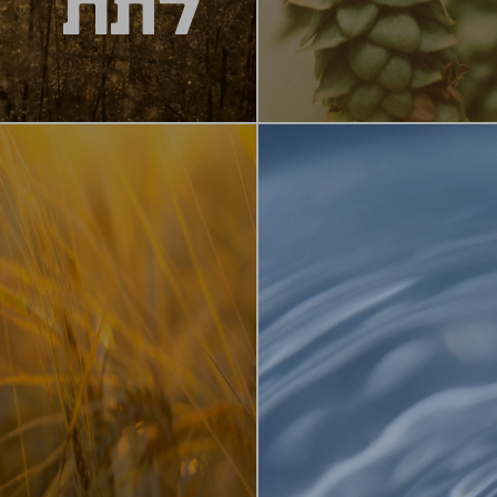
לתת
נאביס (אבל ממסטלת
אחראי על הצבע של הביר
 רמת המרירות,
חיטה) שעברו תהליך של 
זה את הסוכרים שלה, שי