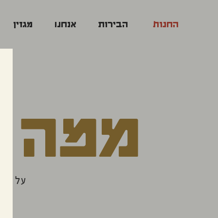
מרכיבים
החנות
הבירות
אנחנו
מגזין
ירה
פירא
Shapir
Bee
ירה
שראלית
ממה ע
רושלמית
על ארב