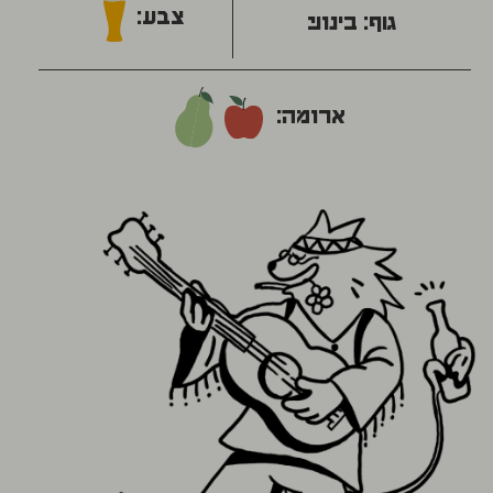
צבע:
גוף:
בינוני
ארומה: