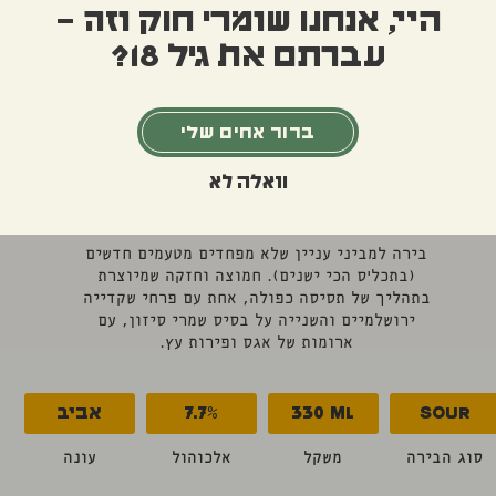
היי, אנחנו שומרי חוק וזה –
עברתם את גיל 18?
ברור אחים שלי
וואלה לא
בירות עונתיות
בירה למביני עניין שלא מפחדים מטעמים חדשים
(בתכל'ס הכי ישנים). חמוצה וחזקה שמיוצרת
בתהליך של תסיסה כפולה, אחת עם פרחי שקדייה
ירושלמיים והשנייה על בסיס שמרי סיזון, עם
ארומות של אגס ופירות עץ.
SOUR
ML
330
7.7%
אביב
סוג הבירה
משקל
אלכוהול
עונה